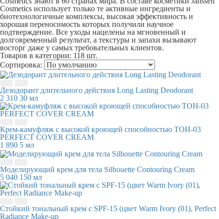
Cosmetics знают в 60 странах мира. В составе косметики Janssen
Cosmetics использует только те активные ингредиенты и
биотехнологичные комплексы, высокая эффективность и
хорошая переносимость которых получили научное
подтверждение. Все уходы нацелены на мгновенный и
долговременный результат, а текстуры и запахи вызывают
восторг даже у самых требовательных клиентов.
Товаров в категории:
118 шт.
Сортировка:
Дезодорант длительного действия Long Lasting Deodorant
2 310
30 мл
Крем-камуфляж с высокой кроющей способностью ТОН-03
PERFECT COVER CREAM
1 890
5 мл
Моделирующий крем для тела Silhouette Contouring Cream
5 040
150 мл
Стойкий тональный крем с SPF-15 (цвет Warm Ivory (01), Perfect
Radiance Make-up