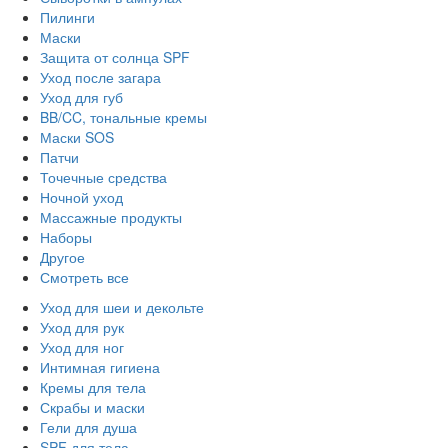
Пилинги
Маски
Защита от солнца SPF
Уход после загара
Уход для губ
BB/CC, тональные кремы
Маски SOS
Патчи
Точечные средства
Ночной уход
Массажные продукты
Наборы
Другое
Смотреть все
Уход для шеи и декольте
Уход для рук
Уход для ног
Интимная гигиена
Кремы для тела
Скрабы и маски
Гели для душа
SPF для тела