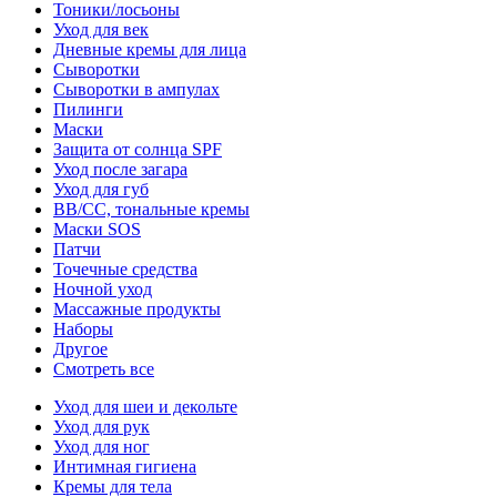
Тоники/лосьоны
Уход для век
Дневные кремы для лица
Сыворотки
Сыворотки в ампулах
Пилинги
Маски
Защита от солнца SPF
Уход после загара
Уход для губ
BB/CC, тональные кремы
Маски SOS
Патчи
Точечные средства
Ночной уход
Массажные продукты
Наборы
Другое
Смотреть все
Уход для шеи и декольте
Уход для рук
Уход для ног
Интимная гигиена
Кремы для тела