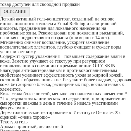
товар доступен для свободной продажи
ОПИСАНИЕ
Легкий активный гель-концентрат, созданный на основе
инновационного комплекса Equal Refining и салициловой
кислоты, предназначен для локального нанесения на
проблемные зоны. Рекомендован при появлении высыпаний,
начиная с подросткового возраста (примерно с 14 лет).
Мгновенно снимает воспаление, ускоряет заживление
воспалительных элементов, глубоко очищает и сужает поры,
успокаивает кожу.
Содержит бустер увлажнения – повышает содержание влаги в
коже. Заметно улучшает её текстуру при регулярном
использовании в сочетании с кремами линии OILY SKIN.
Благодаря антибактериальным и противовоспалительным
свойствам усиливает эффективность ухода за жирной кожей,
склонной к образованию акне. Результат: более гладкая, здоровая
кожа без жирного блеска, расширенных пор, воспалительных
элементов.
Кожа стала более чистой, меньше воспалительных элементов *
*По результатам клинических исследований, при применении
сыворотки дважды в день в течение 6 недель участниками
фокус-группы.
Дерматологическое тестирование в Институте Dermatest® с
оценкой «очень хорошо»
Текстура гель
Аромат приятный, деликатный