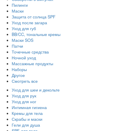
Пилинги
Маски
Защита от солнца SPF
Уход после загара
Уход для губ
BB/CC, тональные кремы
Маски SOS
Патчи
Точечные средства
Ночной уход
Массажные продукты
Наборы
Другое
Смотреть все
Уход для шеи и декольте
Уход для рук
Уход для ног
Интимная гигиена
Кремы для тела
Скрабы и маски
Гели для душа
SPF для тела