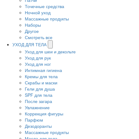
Патчи
Точечные средства
Ночной уход
Массажные продукты
Наборы
Другое
Смотреть все
УХОД ДЛЯ ТЕЛА
Уход для шеи и декольте
Уход для рук
Уход для ног
Интимная гигиена
Кремы для тела
Скрабы и маски
Гели для душа
SPF для тела
После загара
Увлажнение
Коррекция фигуры
Парфюм
Дезодоранты
Массажные продукты
Масла для тела