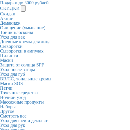
Подарки до 3000 рублей
СКИДКИ
Скидки
Акции
Демакияж
Очищение (умывание)
Тоники/лосьоны
Уход для век
Дневные кремы для лица
Сыворотки
Сыворотки в ампулах
Пилинги
Маски
Защита от солнца SPF
Уход после загара
Уход для губ
BB/CC, тональные кремы
Маски SOS
Патчи
Точечные средства
Ночной уход
Массажные продукты
Наборы
Другое
Смотреть все
Уход для шеи и декольте
Уход для рук
Уход для ног