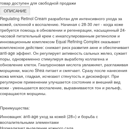
товар доступен для свободной продажи
ОПИСАНИЕ
Regulating Retinol Cream разработан для интенсивного ухода за
кожей, склонной к воспалению. Начиная с 28-30 лет - когда коже
требуется помощь в обновлении и регенерации, насыщенный 24-
часовой питательный крем с инкапсулированным ретинолом и
инновационным комплексом Equal Refining Complex оказывает
комплексное действие: снижает риск развития акне и обеспечивает
anti-age эффект. Он регулирует активность сальных желез, сужает
поры, одновременно стимулируя выработку коллагена и
обновление клеток. Гиалуроновая кислота увлажняет, разглаживая
морщинки, масло Shea питает и смягчает. Сразу после нанесения
кожа мягкая, гладкая, исчезают стянутость и дискомфорт. При
регулярном применении улучшается состояние и внешний вид
кожи - уменьшается воспаление, выравниваются тон и рельеф,
сокращаются морщины.
Преимущества:
Инновация: anti-age уход за кожей (28+) и борьба с
воспалительными элементами
Нормализует выделение кожного сала