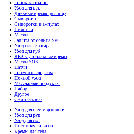
Тоники/лосьоны
Уход для век
Дневные кремы для лица
Сыворотки
Сыворотки в ампулах
Пилинги
Маски
Защита от солнца SPF
Уход после загара
Уход для губ
BB/CC, тональные кремы
Маски SOS
Патчи
Точечные средства
Ночной уход
Массажные продукты
Наборы
Другое
Смотреть все
Уход для шеи и декольте
Уход для рук
Уход для ног
Интимная гигиена
Кремы для тела