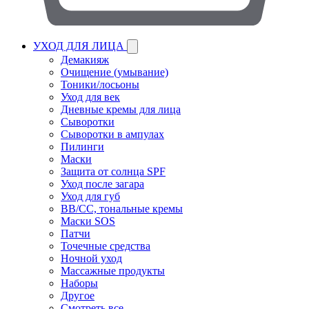
УХОД ДЛЯ ЛИЦА
Демакияж
Очищение (умывание)
Тоники/лосьоны
Уход для век
Дневные кремы для лица
Сыворотки
Сыворотки в ампулах
Пилинги
Маски
Защита от солнца SPF
Уход после загара
Уход для губ
BB/CC, тональные кремы
Маски SOS
Патчи
Точечные средства
Ночной уход
Массажные продукты
Наборы
Другое
Смотреть все