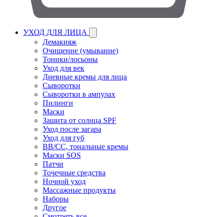
УХОД ДЛЯ ЛИЦА
Демакияж
Очищение (умывание)
Тоники/лосьоны
Уход для век
Дневные кремы для лица
Сыворотки
Сыворотки в ампулах
Пилинги
Маски
Защита от солнца SPF
Уход после загара
Уход для губ
BB/CC, тональные кремы
Маски SOS
Патчи
Точечные средства
Ночной уход
Массажные продукты
Наборы
Другое
Смотреть все