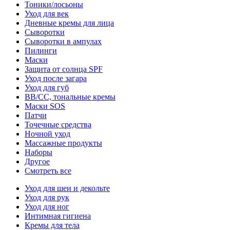
Тоники/лосьоны
Уход для век
Дневные кремы для лица
Сыворотки
Сыворотки в ампулах
Пилинги
Маски
Защита от солнца SPF
Уход после загара
Уход для губ
BB/CC, тональные кремы
Маски SOS
Патчи
Точечные средства
Ночной уход
Массажные продукты
Наборы
Другое
Смотреть все
Уход для шеи и декольте
Уход для рук
Уход для ног
Интимная гигиена
Кремы для тела