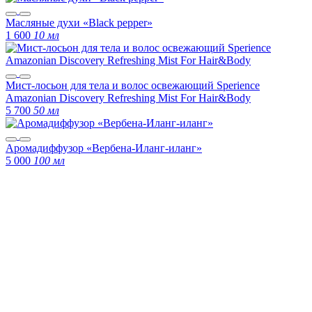
Масляные духи «Black pepper»
1 600
10 мл
Мист-лосьон для тела и волос освежающий Sperience
Amazonian Discovery Refreshing Mist For Hair&Body
5 700
50 мл
Аромадиффузор «Вербена-Иланг-иланг»
5 000
100 мл