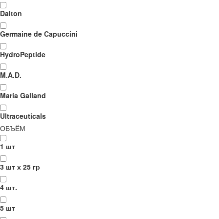
Dalton
Germaine de Capuccini
HydroPeptide
M.A.D.
Maria Galland
Ultraceuticals
ОБЪЁМ
1 шт
3 шт х 25 гр
4 шт.
5 шт