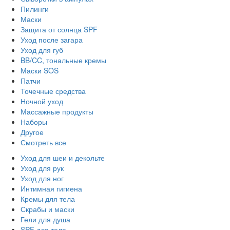
Пилинги
Маски
Защита от солнца SPF
Уход после загара
Уход для губ
BB/CC, тональные кремы
Маски SOS
Патчи
Точечные средства
Ночной уход
Массажные продукты
Наборы
Другое
Смотреть все
Уход для шеи и декольте
Уход для рук
Уход для ног
Интимная гигиена
Кремы для тела
Скрабы и маски
Гели для душа
SPF для тела