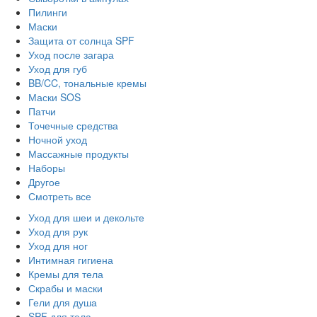
Пилинги
Маски
Защита от солнца SPF
Уход после загара
Уход для губ
BB/CC, тональные кремы
Маски SOS
Патчи
Точечные средства
Ночной уход
Массажные продукты
Наборы
Другое
Смотреть все
Уход для шеи и декольте
Уход для рук
Уход для ног
Интимная гигиена
Кремы для тела
Скрабы и маски
Гели для душа
SPF для тела