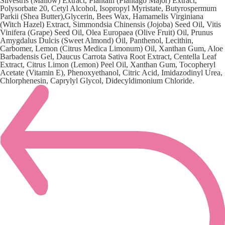
Silvestris (Mallow) Extract, Plantain (Plantago Major) Extract,
Polysorbate 20, Cetyl Alcohol, Isopropyl Myristate, Butyrospermum
Parkii (Shea Butter),Glycerin, Bees Wax, Hamamelis Virginiana
(Witch Hazel) Extract, Simmondsia Chinensis (Jojoba) Seed Oil, Vitis
Vinifera (Grape) Seed Oil, Olea Europaea (Olive Fruit) Oil, Prunus
Amygdalus Dulcis (Sweet Almond) Oil, Panthenol, Lecithin,
Carbomer, Lemon (Citrus Medica Limonum) Oil, Xanthan Gum, Aloe
Barbadensis Gel, Daucus Carrota Sativa Root Extract, Centella Leaf
Extract, Citrus Limon (Lemon) Peel Oil, Xanthan Gum, Tocopheryl
Acetate (Vitamin E), Phenoxyethanol, Citric Acid, Imidazodinyl Urea,
Chlorphenesin, Caprylyl Glycol, Didecyldimonium Chloride.