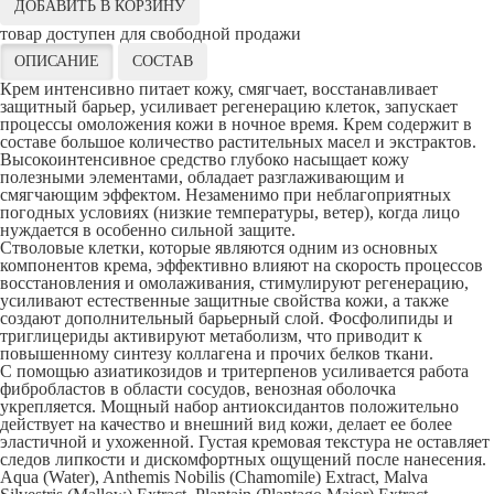
ДОБАВИТЬ В КОРЗИНУ
товар доступен для свободной продажи
ОПИСАНИЕ
СОСТАВ
Крем интенсивно питает кожу, смягчает, восстанавливает
защитный барьер, усиливает регенерацию клеток, запускает
процессы омоложения кожи в ночное время. Крем cодержит в
составе большое количество растительных масел и экстрактов.
Высокоинтенсивное средство глубоко насыщает кожу
полезными элементами, обладает разглаживающим и
смягчающим эффектом. Незаменимо при неблагоприятных
погодных условиях (низкие температуры, ветер), когда лицо
нуждается в особенно сильной защите.
Стволовые клетки, которые являются одним из основных
компонентов крема, эффективно влияют на скорость процессов
восстановления и омолаживания, стимулируют регенерацию,
усиливают естественные защитные свойства кожи, а также
создают дополнительный барьерный слой. Фосфолипиды и
триглицериды активируют метаболизм, что приводит к
повышенному синтезу коллагена и прочих белков ткани.
С помощью азиатикозидов и тритерпенов усиливается работа
фибробластов в области сосудов, венозная оболочка
укрепляется. Мощный набор антиоксидантов положительно
действует на качество и внешний вид кожи, делает ее более
эластичной и ухоженной. Густая кремовая текстура не оставляет
следов липкости и дискомфортных ощущений после нанесения.
Aqua (Water), Anthemis Nobilis (Chamomile) Extract, Malva