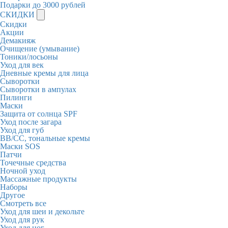
Подарки до 3000 рублей
СКИДКИ
Скидки
Акции
Демакияж
Очищение (умывание)
Тоники/лосьоны
Уход для век
Дневные кремы для лица
Сыворотки
Сыворотки в ампулах
Пилинги
Маски
Защита от солнца SPF
Уход после загара
Уход для губ
BB/CC, тональные кремы
Маски SOS
Патчи
Точечные средства
Ночной уход
Массажные продукты
Наборы
Другое
Смотреть все
Уход для шеи и декольте
Уход для рук
Уход для ног