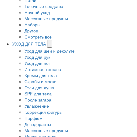
Патчи
Точечные средства
Ночной уход
Массажные продукты
Наборы
Другое
Смотреть все
УХОД ДЛЯ ТЕЛА
Уход для шеи и декольте
Уход для рук
Уход для ног
Интимная гигиена
Кремы для тела
Скрабы и маски
Гели для душа
SPF для тела
После загара
Увлажнение
Коррекция фигуры
Парфюм
Дезодоранты
Массажные продукты
Масла для тела