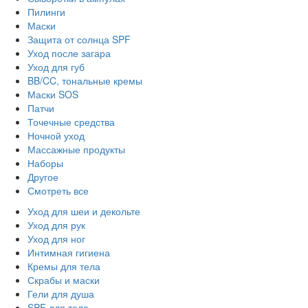
Пилинги
Маски
Защита от солнца SPF
Уход после загара
Уход для губ
BB/CC, тональные кремы
Маски SOS
Патчи
Точечные средства
Ночной уход
Массажные продукты
Наборы
Другое
Смотреть все
Уход для шеи и декольте
Уход для рук
Уход для ног
Интимная гигиена
Кремы для тела
Скрабы и маски
Гели для душа
SPF для тела