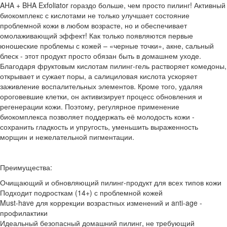
AHA + BHA Exfoliator гораздо больше, чем просто пилинг! Активный
биокомплекс с кислотами не только улучшает состояние
проблемной кожи в любом возрасте, но и обеспечивает
омолаживающий эффект! Как только появляются первые
юношеские проблемы с кожей – «черные точки», акне, сальный
блеск - этот продукт просто обязан быть в домашнем уходе.
Благодаря фруктовым кислотам пилинг-гель растворяет комедоны,
открывает и сужает поры, а салициловая кислота ускоряет
заживление воспалительных элементов. Кроме того, удаляя
ороговевшие клетки, он активизирует процесс обновления и
регенерации кожи. Поэтому, регулярное применение
биокомплекса позволяет поддержать её молодость кожи -
сохранить гладкость и упругость, уменьшить выраженность
морщин и нежелательной пигментации.
Преимущества:
Очищающий и обновляющий пилинг-продукт для всех типов кожи
Подходит подросткам (14+) с проблемной кожей
Must-have для коррекции возрастных изменений и anti-age -
профилактики
Идеальный безопасный домашний пилинг, не требующий