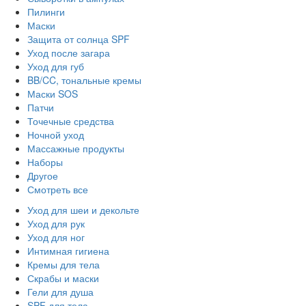
Пилинги
Маски
Защита от солнца SPF
Уход после загара
Уход для губ
BB/CC, тональные кремы
Маски SOS
Патчи
Точечные средства
Ночной уход
Массажные продукты
Наборы
Другое
Смотреть все
Уход для шеи и декольте
Уход для рук
Уход для ног
Интимная гигиена
Кремы для тела
Скрабы и маски
Гели для душа
SPF для тела