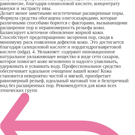
равновесие, благодаря олеаноловой кислоте, концентрату
мануки и экстракту ивы.
Делает менее заметными неэстетичные расширенные поры.
Формула средства обогащена олигосахаридами, которые
различными способами борются с факторами, вызывающими
расширение пор и неравномерность рельефа кожи.
Балансирует клеточное обновление жирной кожи.
Способствует предотвращению засорения пор, сводя к
минимуму риск появления дефектов кожи. Это достигается
благодаря салициловой кислоте и нордигидрогваяретовой
кислоте (ndga). 4. Увлажняет: содержит инновационное
натуральное увлажняющее вещество в виде сети сахаров,
которое помогает коже мгновенно и надолго улавливать,
удерживать и усваивать воду. Профессиональное средство
обеспечивает идеальное очищение вашей кожи! Кожа
становится невероятно чистой и мягкой, приобретает
равномерный рельеф, идеальный матовый тон и безупречный
вид без расширенных пор. Рекомендуется для кожи всех
этнических групп