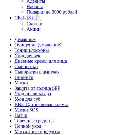
Адвенты
Наборы
Подарки до 3000 рублей
СКИДКИ
Скидки
Акции
Демакияж
Очищение (умывание)
Тоники/лосьоны
Уход для век
Дневные кремы для лица
Сыворотки
Сыворотки в ампулах
Пилинги
Маски
Защита от солнца SPF
Уход после загара
Уход для губ
BB/CC, тональные кремы
Маски SOS
Патчи
Точечные средства
Ночной уход
Массажные продукты