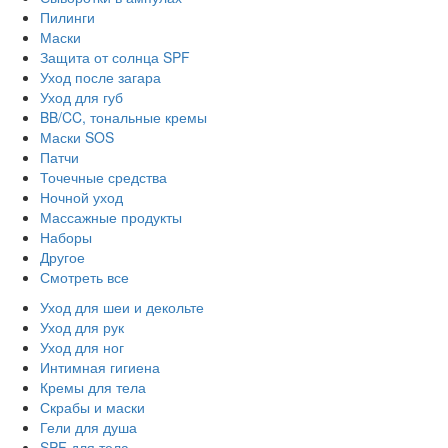
Пилинги
Маски
Защита от солнца SPF
Уход после загара
Уход для губ
BB/CC, тональные кремы
Маски SOS
Патчи
Точечные средства
Ночной уход
Массажные продукты
Наборы
Другое
Смотреть все
Уход для шеи и декольте
Уход для рук
Уход для ног
Интимная гигиена
Кремы для тела
Скрабы и маски
Гели для душа
SPF для тела