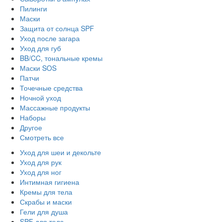
Пилинги
Маски
Защита от солнца SPF
Уход после загара
Уход для губ
BB/CC, тональные кремы
Маски SOS
Патчи
Точечные средства
Ночной уход
Массажные продукты
Наборы
Другое
Смотреть все
Уход для шеи и декольте
Уход для рук
Уход для ног
Интимная гигиена
Кремы для тела
Скрабы и маски
Гели для душа
SPF для тела