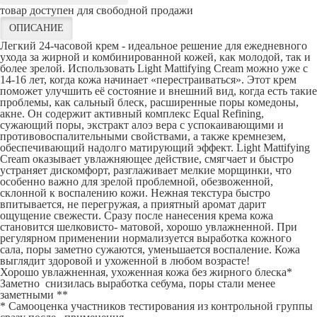
товар доступен для свободной продажи
ОПИСАНИЕ
Легкий 24-часовой крем - идеальное решение для ежедневного
ухода за жирной и комбинированной кожей, как молодой, так и
более зрелой. Использовать Light Mattifying Cream можно уже с
14-16 лет, когда кожа начинает «перестраиваться». Этот крем
поможет улучшить её состояние и внешний вид, когда есть такие
проблемы, как сальный блеск, расширенные поры комедоны,
акне. Он содержит активный комплекс Equal Refining,
сужающий поры, экстракт алоэ вера с успокаивающими и
противовоспалительными свойствами, а также кремнезем,
обеспечивающий надолго матирующий эффект. Light Mattifying
Cream оказывает увлажняющее действие, смягчает и быстро
устраняет дискомфорт, разглаживает мелкие морщинки, что
особенно важно для зрелой проблемной, обезвоженной,
склонной к воспалению кожи. Нежная текстура быстро
впитывается, не перегружая, а приятный аромат дарит
ощущение свежести. Сразу после нанесения крема кожа
становится шелковисто- матовой, хорошо увлажненной. При
регулярном применении нормализуется выработка кожного
сала, поры заметно сужаются, уменьшается воспаление. Кожа
выглядит здоровой и ухоженной в любом возрасте!
Хорошо увлажненная, ухоженная кожа без жирного блеска*
Заметно снизилась выработка себума, поры стали менее
заметными **
* Самооценка участников тестирования из контрольной группы