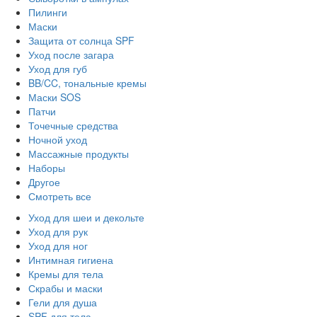
Пилинги
Маски
Защита от солнца SPF
Уход после загара
Уход для губ
BB/CC, тональные кремы
Маски SOS
Патчи
Точечные средства
Ночной уход
Массажные продукты
Наборы
Другое
Смотреть все
Уход для шеи и декольте
Уход для рук
Уход для ног
Интимная гигиена
Кремы для тела
Скрабы и маски
Гели для душа
SPF для тела