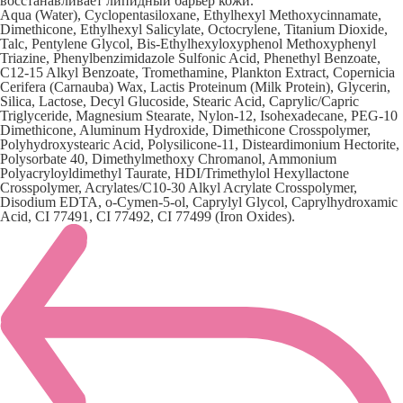
восстанавливает липидный барьер кожи.
Aqua (Water), Cyclopentasiloxane, Ethylhexyl Methoxycinnamate,
Dimethicone, Ethylhexyl Salicylate, Octocrylene, Titanium Dioxide,
Talc, Pentylene Glycol, Bis-Ethylhexyloxyphenol Methoxyphenyl
Triazine, Phenylbenzimidazole Sulfonic Acid, Phenethyl Benzoate,
C12-15 Alkyl Benzoate, Tromethamine, Plankton Extract, Copernicia
Cerifera (Carnauba) Wax, Lactis Proteinum (Milk Protein), Glycerin,
Silica, Lactose, Decyl Glucoside, Stearic Acid, Caprylic/Capric
Triglyceride, Magnesium Stearate, Nylon-12, Isohexadecane, PEG-10
Dimethicone, Aluminum Hydroxide, Dimethicone Crosspolymer,
Polyhydroxystearic Acid, Polysilicone-11, Disteardimonium Hectorite,
Polysorbate 40, Dimethylmethoxy Chromanol, Ammonium
Polyacryloyldimethyl Taurate, HDI/Trimethylol Hexyllactone
Crosspolymer, Acrylates/C10-30 Alkyl Acrylate Crosspolymer,
Disodium EDTA, o-Cymen-5-ol, Caprylyl Glycol, Caprylhydroxamic
Acid, CI 77491, CI 77492, CI 77499 (Iron Oxides).