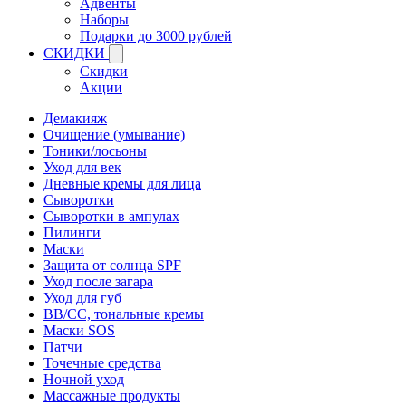
Адвенты
Наборы
Подарки до 3000 рублей
СКИДКИ
Скидки
Акции
Демакияж
Очищение (умывание)
Тоники/лосьоны
Уход для век
Дневные кремы для лица
Сыворотки
Сыворотки в ампулах
Пилинги
Маски
Защита от солнца SPF
Уход после загара
Уход для губ
BB/CC, тональные кремы
Маски SOS
Патчи
Точечные средства
Ночной уход
Массажные продукты