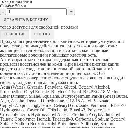
товар в наличии
Объём:
50 мл
-
+
ДОБАВИТЬ В КОРЗИНУ
товар доступен для свободной продажи
ОПИСАНИЕ
СОСТАВ
Продукция предназначена для клиентов, которые уже узнали и
почувствовали чудодейственную силу снежной водоросли:
активирует «ген молодости и красоты» кожи, защищает
коллагеновые волокна и повышает эластичность.
Антивозрастные пептиды поддерживают естественные
процессы восстановления кожи. При нажатии кнопки капли
средства для ухода с дополнительной клеточной защитой
объединяются с дополнительной порцией влаги. Это
обеспечивает совершенно новое ощущение кожи: она выглядит
свежей, гладкой и идеально ухоженной.
Aqua (Water), Glycerin, Pentylene Glycol, Cetearyl Alcohol,
Propanediol, Oleyl Erucate, Butylene Glycol, Bis-PEG-18 Methyl
Ether Dimethyl Silane, Squalane, Butyrospermum Parkii (Shea) Butter,
Agar, Alcohol Denat., Dimethicone, C12-15 Alkyl Benzoate,
Caprylic/Capric Triglyceride, Cetearyl Glucoside, Panthenol, PEG-40
Hydrogenated Castor Oil, Tribehenin, Buteth-3, Polyacrylate
Crosspolymer-6, Hydroxyethyl Acrylate/Sodium Acryloyldimethyl
Taurate Copolymer, Isomalt, Trideceth-9, Carbomer, Sodium Cetearyl
Sulfate, Sodium Benzotriazolyl Butylphenol Sulfonate, Sodium