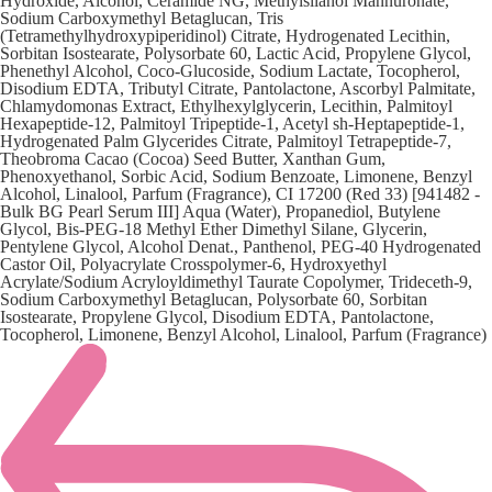
Hydroxide, Alcohol, Ceramide NG, Methylsilanol Mannuronate,
Sodium Carboxymethyl Betaglucan, Tris
(Tetramethylhydroxypiperidinol) Citrate, Hydrogenated Lecithin,
Sorbitan Isostearate, Polysorbate 60, Lactic Acid, Propylene Glycol,
Phenethyl Alcohol, Coco-Glucoside, Sodium Lactate, Tocopherol,
Disodium EDTA, Tributyl Citrate, Pantolactone, Ascorbyl Palmitate,
Chlamydomonas Extract, Ethylhexylglycerin, Lecithin, Palmitoyl
Hexapeptide-12, Palmitoyl Tripeptide-1, Acetyl sh-Heptapeptide-1,
Hydrogenated Palm Glycerides Citrate, Palmitoyl Tetrapeptide-7,
Theobroma Cacao (Cocoa) Seed Butter, Xanthan Gum,
Phenoxyethanol, Sorbic Acid, Sodium Benzoate, Limonene, Benzyl
Alcohol, Linalool, Parfum (Fragrance), CI 17200 (Red 33) [941482 -
Bulk BG Pearl Serum III] Aqua (Water), Propanediol, Butylene
Glycol, Bis-PEG-18 Methyl Ether Dimethyl Silane, Glycerin,
Pentylene Glycol, Alcohol Denat., Panthenol, PEG-40 Hydrogenated
Castor Oil, Polyacrylate Crosspolymer-6, Hydroxyethyl
Acrylate/Sodium Acryloyldimethyl Taurate Copolymer, Trideceth-9,
Sodium Carboxymethyl Betaglucan, Polysorbate 60, Sorbitan
Isostearate, Propylene Glycol, Disodium EDTA, Pantolactone,
Tocopherol, Limonene, Benzyl Alcohol, Linalool, Parfum (Fragrance)