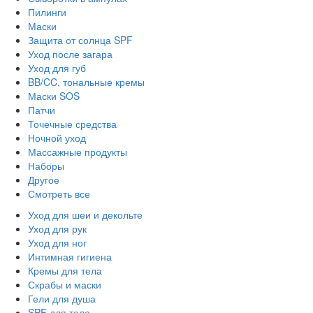
Пилинги
Маски
Защита от солнца SPF
Уход после загара
Уход для губ
BB/CC, тональные кремы
Маски SOS
Патчи
Точечные средства
Ночной уход
Массажные продукты
Наборы
Другое
Смотреть все
Уход для шеи и декольте
Уход для рук
Уход для ног
Интимная гигиена
Кремы для тела
Скрабы и маски
Гели для душа
SPF для тела