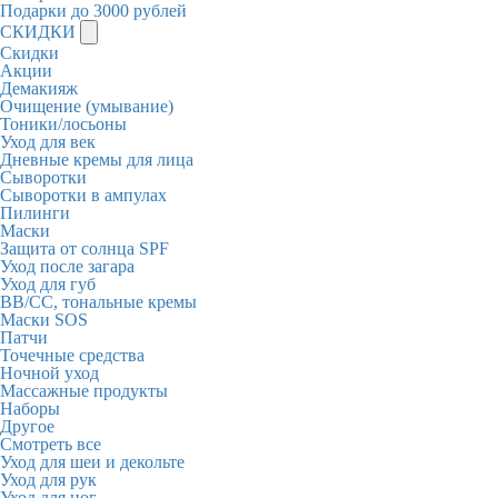
Подарки до 3000 рублей
СКИДКИ
Скидки
Акции
Демакияж
Очищение (умывание)
Тоники/лосьоны
Уход для век
Дневные кремы для лица
Сыворотки
Сыворотки в ампулах
Пилинги
Маски
Защита от солнца SPF
Уход после загара
Уход для губ
BB/CC, тональные кремы
Маски SOS
Патчи
Точечные средства
Ночной уход
Массажные продукты
Наборы
Другое
Смотреть все
Уход для шеи и декольте
Уход для рук
Уход для ног