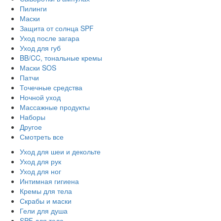
Пилинги
Маски
Защита от солнца SPF
Уход после загара
Уход для губ
BB/CC, тональные кремы
Маски SOS
Патчи
Точечные средства
Ночной уход
Массажные продукты
Наборы
Другое
Смотреть все
Уход для шеи и декольте
Уход для рук
Уход для ног
Интимная гигиена
Кремы для тела
Скрабы и маски
Гели для душа
SPF для тела