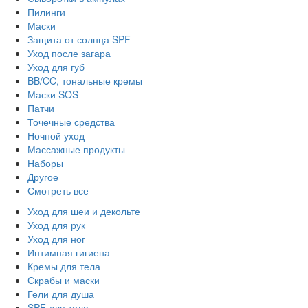
Пилинги
Маски
Защита от солнца SPF
Уход после загара
Уход для губ
BB/CC, тональные кремы
Маски SOS
Патчи
Точечные средства
Ночной уход
Массажные продукты
Наборы
Другое
Смотреть все
Уход для шеи и декольте
Уход для рук
Уход для ног
Интимная гигиена
Кремы для тела
Скрабы и маски
Гели для душа
SPF для тела