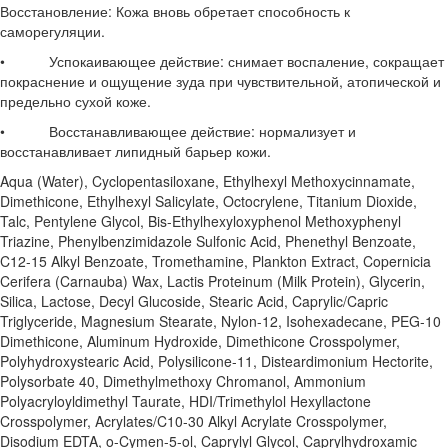
Восстановление: Кожа вновь обретает способность к
саморегуляции.
• Успокаивающее действие: снимает воспаление, сокращает
покраснение и ощущение зуда при чувствительной, атопической и
предельно сухой коже.
• Восстанавливающее действие: нормализует и
восстанавливает липидный барьер кожи.
Aqua (Water), Cyclopentasiloxane, Ethylhexyl Methoxycinnamate,
Dimethicone, Ethylhexyl Salicylate, Octocrylene, Titanium Dioxide,
Talc, Pentylene Glycol, Bis-Ethylhexyloxyphenol Methoxyphenyl
Triazine, Phenylbenzimidazole Sulfonic Acid, Phenethyl Benzoate,
C12-15 Alkyl Benzoate, Tromethamine, Plankton Extract, Copernicia
Cerifera (Carnauba) Wax, Lactis Proteinum (Milk Protein), Glycerin,
Silica, Lactose, Decyl Glucoside, Stearic Acid, Caprylic/Capric
Triglyceride, Magnesium Stearate, Nylon-12, Isohexadecane, PEG-10
Dimethicone, Aluminum Hydroxide, Dimethicone Crosspolymer,
Polyhydroxystearic Acid, Polysilicone-11, Disteardimonium Hectorite,
Polysorbate 40, Dimethylmethoxy Chromanol, Ammonium
Polyacryloyldimethyl Taurate, HDI/Trimethylol Hexyllactone
Crosspolymer, Acrylates/C10-30 Alkyl Acrylate Crosspolymer,
Disodium EDTA, o-Cymen-5-ol, Caprylyl Glycol, Caprylhydroxamic