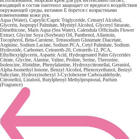
использования. Морской крем для рук интенсивно питает,
входящий в состав пантенол защищает от вредного воздействия
окружающей среды, витамин Е борется с возрастными
изменениями кожи рук.
Aqua (Water), Caprylic/Capric Triglyceride, Cetearyl Alcohol,
Glycerin, Isopropyl Palmitate, Myristyl Alcohol, Glyceryl Stearate,
Dimethicone, Maris Aqua (Sea Water), Calendula Officinalis Flower
Extract, Glycine Soya (Soybean) Oil, Panthenol, Allantoin,
Tocopherol, Beta-Carotene, Tetrasodium Glutamate Diacetate,
Arginine, Sodium Lactate, Sodium PCA, Cetyl Palmitate, Sodium
Hydroxide, Carbomer, Ceteareth-20, Ceteareth-12, PCA,
Ethylhexylglycerin, Aspartic Acid, Hydrogenated Palm Glycerides
Citrate, Glycine, Alanine, Valine, Proline, Serine, Threonine,
Isoleucine, Histidine, Phenylalanine, Hydroxycitronellal, Geraniol,
Alpha-Isomethyl Ionone, Benzyl Alcohol, Phenoxyethanol, Benzyl
Salicylate, Hydroxyisohexyl 3-Cyclohexene Carboxaldehyde,
Citronellol, Linalool, Butylphenyl Methylpropional, Parfum
(Fragrance)