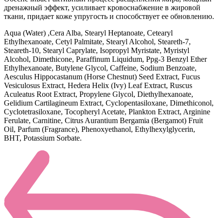
дренажный эффект, усиливает кровоснабжение в жировой
ткани, придает коже упругость и способствует ее обновлению.
Aqua (Water) ,Cera Alba, Stearyl Heptanoate, Cetearyl
Ethylhexanoate, Cetyl Palmitate, Stearyl Alcohol, Steareth-7,
Steareth-10, Stearyl Caprylate, Isopropyl Myristate, Myristyl
Alcohol, Dimethicone, Paraffinum Liquidum, Ppg-3 Benzyl Ether
Ethylhexanoate, Butylene Glycol, Caffeine, Sodium Benzoate,
Aesculus Hippocastanum (Horse Chestnut) Seed Extract, Fucus
Vesiculosus Extract, Hedera Helix (Ivy) Leaf Extract, Ruscus
Aculeatus Root Extract, Propylene Glycol, Diethylhexanoate,
Gelidium Cartilagineum Extract, Cyclopentasiloxane, Dimethiconol,
Cyclotetrasiloxane, Tocopheryl Acetate, Plankton Extract, Arginine
Ferulate, Carnitine, Citrus Aurantium Bergamia (Bergamot) Fruit
Oil, Parfum (Fragrance), Phenoxyethanol, Ethylhexylglycerin,
BHT, Potassium Sorbate.