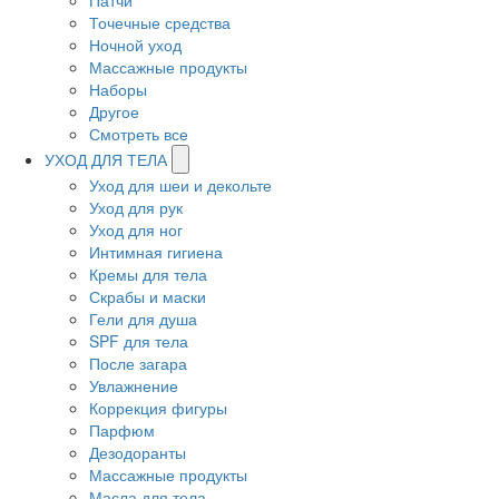
Патчи
Точечные средства
Ночной уход
Массажные продукты
Наборы
Другое
Смотреть все
УХОД ДЛЯ ТЕЛА
Уход для шеи и декольте
Уход для рук
Уход для ног
Интимная гигиена
Кремы для тела
Скрабы и маски
Гели для душа
SPF для тела
После загара
Увлажнение
Коррекция фигуры
Парфюм
Дезодоранты
Массажные продукты
Масла для тела