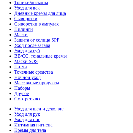
Тоники/лосьоны
Уход для век
Дневные кремы для лица
Сыворотки
Сыворотки в ампулах
Пилинги
Маски
Защита от солнца SPF
Уход после загара
Уход для губ
BB/CC, тональные кремы
Маски SOS
Патчи
Точечные средства
Ночной уход
Массажные продукты
Наборы
Другое
Смотреть все
Уход для шеи и декольте
Уход для рук
Уход для ног
Интимная гигиена
Кремы для тела