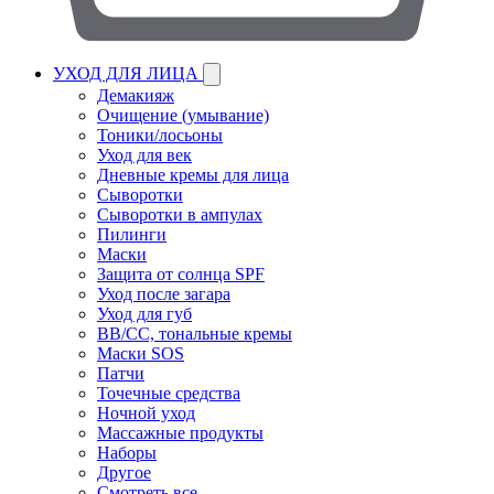
УХОД ДЛЯ ЛИЦА
Демакияж
Очищение (умывание)
Тоники/лосьоны
Уход для век
Дневные кремы для лица
Сыворотки
Сыворотки в ампулах
Пилинги
Маски
Защита от солнца SPF
Уход после загара
Уход для губ
BB/CC, тональные кремы
Маски SOS
Патчи
Точечные средства
Ночной уход
Массажные продукты
Наборы
Другое
Смотреть все