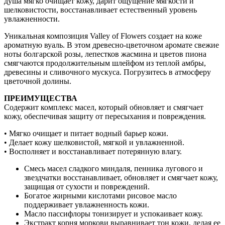
душа мягко очищает кожу, дарит ощущение мягкости и
шелковистости, восстанавливает естественный уровень
увлажненности.
Уникальная композиция Valley of Flowers создает на коже
ароматную вуаль. В этом древесно-цветочном аромате свежие
ноты болгарской розы, лепестков жасмина и цветов пиона
смягчаются продолжительным шлейфом из теплой амбры,
древесины и сливочного мускуса. Погрузитесь в атмосферу
цветочной долины.
ПРЕИМУЩЕСТВА
Содержит комплекс масел, который обновляет и смягчает
кожу, обеспечивая защиту от пересыхания и повреждения.
• Мягко очищает и питает водный барьер кожи.
• Делает кожу шелковистой, мягкой и увлажненной.
• Восполняет и восстанавливает потерянную влагу.
Смесь масел сладкого миндаля, пенника лугового и
звездчатки восстанавливает, обновляет и смягчает кожу,
защищая от сухости и повреждений.
Богатое жирными кислотами рисовое масло
поддерживает увлажненность кожи.
Масло пассифлоры тонизирует и успокаивает кожу.
Экстракт корня моркови выравнивает тон кожи, делая ее