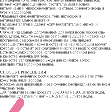
Ее невероятно лёгкая текстура моментально впитывается,
питает кожу драгоценными растительными маслами,
витаминами и микроэлементами из отвара розового перца и
бурых водорослей.
Оказывает спазмолитическое, тонизирующее и
антибактериальное действия.
Насыщает влагой и делает кожу восхитительно мягкой и
упругой.
Служит идеальным дополнением для кожи после любой спа-
процедуры, будь то ежедневное принятие душа или салонная
программа с массажем и обёртыванием. Она придаст
совершенство вашей коже и оставит на ней чарующий аромат,
который не оставит равнодушным никого из вашего окружения.
Есть несколько способов использования молочной росы:
в качестве молочка для тела,
в качестве увлажняющего ухода для кончиков волос,
для принятия молочной ванны.
СПОСОБ ПРИМЕНЕНИЯ:
Распылите молочную росу с расстояния 10-15 см на чистую
кожу тела и/или волосы.
Массажными движениями равномерно распределите ее по всем
участкам тела.
Для принятия ванны добавьте 50-100 мл на 200 литров воды,
ванночки для рук или ног – 10-15 мл на 3 литра воды.