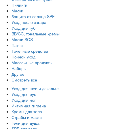
Пилинги
Маски
Защита от солнца SPF
Уход после загара
Уход для губ
BB/CC, тональные кремы
Маски SOS
Патчи
Точечные средства
Ночной уход
Массажные продукты
Наборы
Другое
Смотреть все
Уход для шеи и декольте
Уход для рук
Уход для ног
Интимная гигиена
Кремы для тела
Скрабы и маски
Гели для душа
SPF для тела