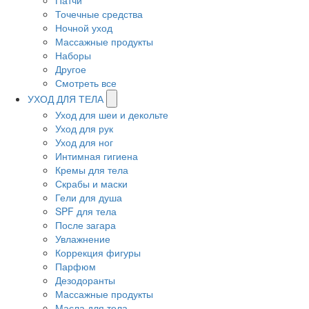
Патчи
Точечные средства
Ночной уход
Массажные продукты
Наборы
Другое
Смотреть все
УХОД ДЛЯ ТЕЛА
Уход для шеи и декольте
Уход для рук
Уход для ног
Интимная гигиена
Кремы для тела
Скрабы и маски
Гели для душа
SPF для тела
После загара
Увлажнение
Коррекция фигуры
Парфюм
Дезодоранты
Массажные продукты
Масла для тела