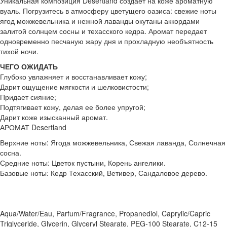
Уникальная композиция Desertland создает на коже ароматную
вуаль. Погрузитесь в атмосферу цветущего оазиса: свежие ноты
ягод можжевельника и нежной лаванды окутаны аккордами
залитой солнцем сосны и техасского кедра. Аромат передает
одновременно песчаную жару дня и прохладную необъятность
тихой ночи.
ЧЕГО ОЖИДАТЬ
Глубоко увлажняет и восстанавливает кожу;
Дарит ощущение мягкости и шелковистости;
Придает сияние;
Подтягивает кожу, делая ее более упругой;
Дарит коже изысканный аромат.
АРОМАТ Desertland
Верхние ноты: Ягода можжевельника, Свежая лаванда, Солнечная
сосна.
Средние ноты: Цветок пустыни, Корень ангелики.
Базовые ноты: Кедр Техасский, Ветивер, Сандаловое дерево.
Aqua/Water/Eau, Parfum/Fragrance, Propanediol, Caprylic/Capric
Triglyceride, Glycerin, Glyceryl Stearate, PEG-100 Stearate, C12-15