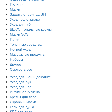
Пилинги
Маски
Защита от солнца SPF
Уход после загара
Уход для губ
BB/CC, тональные кремы
Маски SOS
Патчи
Точечные средства
Ночной уход
Массажные продукты
Наборы
Другое
Смотреть все
Уход для шеи и декольте
Уход для рук
Уход для ног
Интимная гигиена
Кремы для тела
Скрабы и маски
Гели для душа
SPF для тела