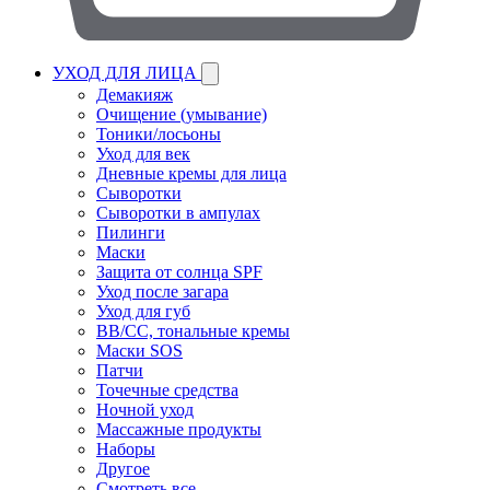
УХОД ДЛЯ ЛИЦА
Демакияж
Очищение (умывание)
Тоники/лосьоны
Уход для век
Дневные кремы для лица
Сыворотки
Сыворотки в ампулах
Пилинги
Маски
Защита от солнца SPF
Уход после загара
Уход для губ
BB/CC, тональные кремы
Маски SOS
Патчи
Точечные средства
Ночной уход
Массажные продукты
Наборы
Другое
Смотреть все