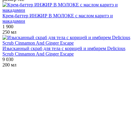
Крем-баттер ИНЖИР В МОЛОКЕ с маслом каритэ и
макадамии
1 900
250 мл
Изысканный скраб для тела с корицей и имбирем Delicious
Scrub Cinnamon And Ginger Escape
9 030
200 мл