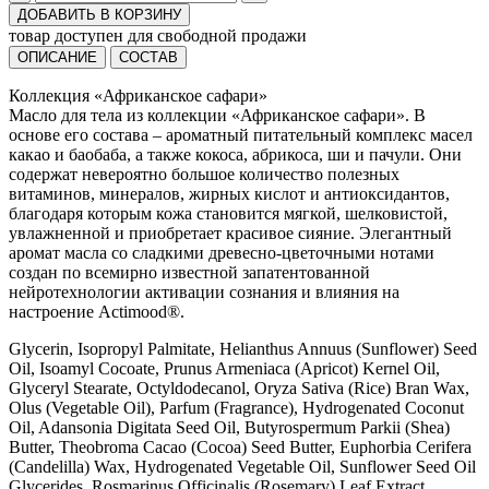
ДОБАВИТЬ В КОРЗИНУ
товар доступен для свободной продажи
ОПИСАНИЕ
СОСТАВ
Коллекция «Африканское сафари»
Масло для тела из коллекции «Африканское сафари». В
основе его состава – ароматный питательный комплекс масел
какао и баобаба, а также кокоса, абрикоса, ши и пачули. Они
содержат невероятно большое количество полезных
витаминов, минералов, жирных кислот и антиоксидантов,
благодаря которым кожа становится мягкой, шелковистой,
увлажненной и приобретает красивое сияние. Элегантный
аромат масла со сладкими древесно-цветочными нотами
создан по всемирно известной запатентованной
нейротехнологии активации сознания и влияния на
настроение Actimood®.
Glycerin, Isopropyl Palmitate, Helianthus Annuus (Sunflower) Seed
Oil, Isoamyl Cocoate, Prunus Armeniaca (Apricot) Kernel Oil,
Glyceryl Stearate, Octyldodecanol, Oryza Sativa (Rice) Bran Wax,
Olus (Vegetable Oil), Parfum (Fragrance), Hydrogenated Coconut
Oil, Adansonia Digitata Seed Oil, Butyrospermum Parkii (Shea)
Butter, Theobroma Cacao (Cocoa) Seed Butter, Euphorbia Cerifera
(Candelilla) Wax, Hydrogenated Vegetable Oil, Sunflower Seed Oil
Glycerides, Rosmarinus Officinalis (Rosemary) Leaf Extract,