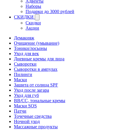
Адвенты
Наборы
Подарки до 3000 рублей
СКИДКИ
Скидки
Акции
Демакияж
Очищение (умывание)
Тоники/лосьоны
Уход для век
Дневные кремы для лица
Сыворотки
Сыворотки в ампулах
Пилинги
Маски
Защита от солнца SPF
Уход после загара
Уход для губ
BB/CC, тональные кремы
Маски SOS
Патчи
Точечные средства
Ночной уход
Массажные продукты