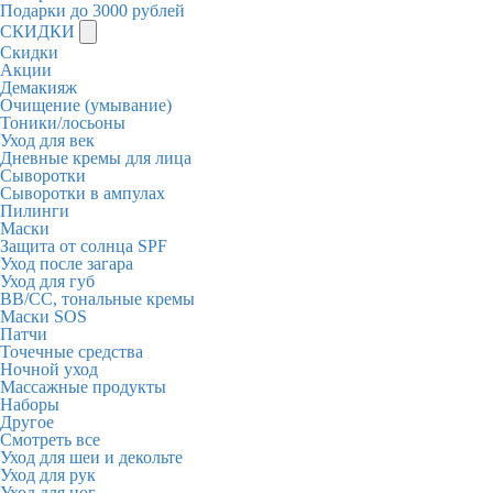
Подарки до 3000 рублей
СКИДКИ
Скидки
Акции
Демакияж
Очищение (умывание)
Тоники/лосьоны
Уход для век
Дневные кремы для лица
Сыворотки
Сыворотки в ампулах
Пилинги
Маски
Защита от солнца SPF
Уход после загара
Уход для губ
BB/CC, тональные кремы
Маски SOS
Патчи
Точечные средства
Ночной уход
Массажные продукты
Наборы
Другое
Смотреть все
Уход для шеи и декольте
Уход для рук
Уход для ног