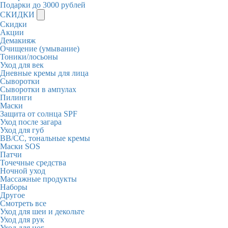
Подарки до 3000 рублей
СКИДКИ
Скидки
Акции
Демакияж
Очищение (умывание)
Тоники/лосьоны
Уход для век
Дневные кремы для лица
Сыворотки
Сыворотки в ампулах
Пилинги
Маски
Защита от солнца SPF
Уход после загара
Уход для губ
BB/CC, тональные кремы
Маски SOS
Патчи
Точечные средства
Ночной уход
Массажные продукты
Наборы
Другое
Смотреть все
Уход для шеи и декольте
Уход для рук
Уход для ног