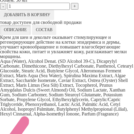
Объём:
50 мл
-
+
ДОБАВИТЬ В КОРЗИНУ
товар доступен для свободной продажи
ОПИСАНИЕ
СОСТАВ
Крем для шеи и декольте оказывает стимулирующее и
регенерирующее действие на клетки эпидермиса и дермы,
улучшает кровообращение и повышает влагосберегающие
свойства кожи, питает и увлажняет кожу, разглаживает мелки
морщины.
Aqua (Water), Alcohol Denat. (SD Alcohol 39-C), Dicaprylyl
Carbonate, Dimethicone, Diethylhexyl Carbonate, Panthenol, Cetearyl
Glucoside, Stearic Acid, Butylene Glycol, Alteromonas Ferment
Extract, Maris Aqua (Sea Water), Spirulina Maxima Extract, Algae
Extract, Saccharide Isomerate, Caviar Extract, Ostrea (Oyster) Shell
Extract, Maris Limus (Sea Silt) Extract, Tocopherol, Prunus
Amygdalus Dulcis (Sweet Almond) Oil, Sodium Lactate, Xanthan
Gum, Sodium Carbomer, Sodium Stearoyl Glutamate, Potassium
Sorbate, Propylene Glycol, Ethylhexylglycerin, Caprylic/Capric
Triglyceride, Phenoxyethanol, Lactic Acid, Palmitic Acid, Cetyl
Alcohol, Isopropyl Palmitate, Butylphenyl Methylpropional (Lilial),
Hexyl Cinnamal, Alpha-Isomethyl Ionone, Parfum (Fragrance)