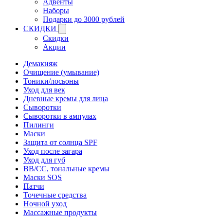
Адвенты
Наборы
Подарки до 3000 рублей
СКИДКИ
Скидки
Акции
Демакияж
Очищение (умывание)
Тоники/лосьоны
Уход для век
Дневные кремы для лица
Сыворотки
Сыворотки в ампулах
Пилинги
Маски
Защита от солнца SPF
Уход после загара
Уход для губ
BB/CC, тональные кремы
Маски SOS
Патчи
Точечные средства
Ночной уход
Массажные продукты