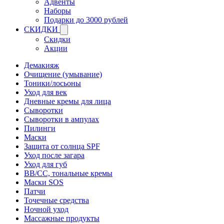
Адвенты
Наборы
Подарки до 3000 рублей
СКИДКИ
Скидки
Акции
Демакияж
Очищение (умывание)
Тоники/лосьоны
Уход для век
Дневные кремы для лица
Сыворотки
Сыворотки в ампулах
Пилинги
Маски
Защита от солнца SPF
Уход после загара
Уход для губ
BB/CC, тональные кремы
Маски SOS
Патчи
Точечные средства
Ночной уход
Массажные продукты