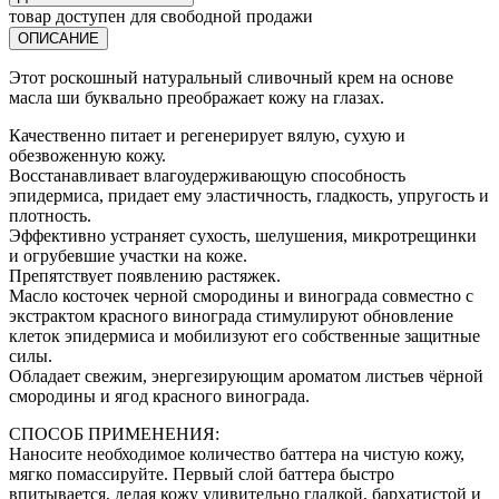
товар доступен для свободной продажи
ОПИСАНИЕ
Этот роскошный натуральный сливочный крем на основе
масла ши буквально преображает кожу на глазах.
Качественно питает и регенерирует вялую, сухую и
обезвоженную кожу.
Восстанавливает влагоудерживающую способность
эпидермиса, придает ему эластичность, гладкость, упругость и
плотность.
Эффективно устраняет сухость, шелушения, микротрещинки
и огрубевшие участки на коже.
Препятствует появлению растяжек.
Масло косточек черной смородины и винограда совместно с
экстрактом красного винограда стимулируют обновление
клеток эпидермиса и мобилизуют его собственные защитные
силы.
Обладает свежим, энергезирующим ароматом листьев чёрной
смородины и ягод красного винограда.
СПОСОБ ПРИМЕНЕНИЯ:
Наносите необходимое количество баттера на чистую кожу,
мягко помассируйте. Первый слой баттера быстро
впитывается, делая кожу удивительно гладкой, бархатистой и