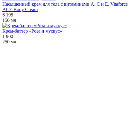
Насыщенный крем для тела с витаминами А, С и Е, Vitaforce
ACE Body Cream
6 195
150 мл
Крем-баттер «Роза и мускус»
1 900
250 мл