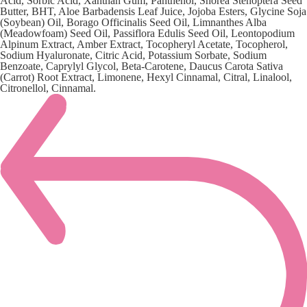
Acid, Sorbic Acid, Xanthan Gum, Panthenol, Shorea Stenoptera Seed
Butter, BHT, Aloe Barbadensis Leaf Juice, Jojoba Esters, Glycine Soja
(Soybean) Oil, Borago Officinalis Seed Oil, Limnanthes Alba
(Meadowfoam) Seed Oil, Passiflora Edulis Seed Oil, Leontopodium
Alpinum Extract, Amber Extract, Tocopheryl Acetate, Tocopherol,
Sodium Hyaluronate, Citric Acid, Potassium Sorbate, Sodium
Benzoate, Caprylyl Glycol, Beta-Carotene, Daucus Carota Sativa
(Carrot) Root Extract, Limonene, Hexyl Cinnamal, Citral, Linalool,
Citronellol, Cinnamal.