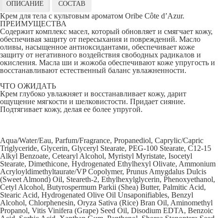
ОПИСАНИЕ
СОСТАВ
Крем для тела с культовым ароматом Oribe Côte d’Azur.
ПРЕИМУЩЕСТВА
Содержит комплекс масел, который обновляет и смягчает кожу,
обеспечивая защиту от пересыхания и повреждений. Масло
оливы, насыщенное антиоксидантами, обеспечивает коже
защиту от негативного воздействия свободных радикалов и
окисления. Масла ши и жожоба обеспечивают коже упругость и
восстанавливают естественный баланс увлажненности.
ЧТО ОЖИДАТЬ
Крем глубоко увлажняет и восстанавливает кожу, дарит
ощущение мягкости и шелковистости. Придает сияние.
Подтягивает кожу, делая ее более упругой.
Aqua/Water/Eau, Parfum/Fragrance, Propanediol, Caprylic/Capric
Triglyceride, Glycerin, Glyceryl Stearate, PEG-100 Stearate, C12-15
Alkyl Benzoate, Cetearyl Alcohol, Myristyl Myristate, Isocetyl
Stearate, Dimethicone, Hydrogenated Ethylhexyl Olivate, Ammonium
Acryloyldimethyltaurate/VP Copolymer, Prunus Amygdalus Dulcis
(Sweet Almond) Oil, Steareth-2, Ethylhexylglycerin, Phenoxyethanol,
Cetyl Alcohol, Butyrospermum Parkii (Shea) Butter, Palmitic Acid,
Stearic Acid, Hydrogenated Olive Oil Unsaponifiables, Benzyl
Alcohol, Chlorphenesin, Oryza Sativa (Rice) Bran Oil, Aminomethyl
Propanol, Vitis Vinifera (Grape) Seed Oil, Disodium EDTA, Benzoic