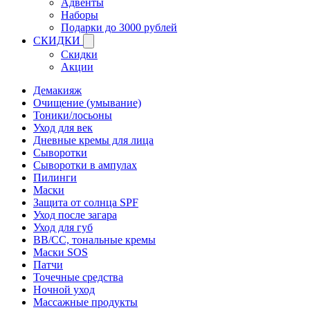
Адвенты
Наборы
Подарки до 3000 рублей
СКИДКИ
Скидки
Акции
Демакияж
Очищение (умывание)
Тоники/лосьоны
Уход для век
Дневные кремы для лица
Сыворотки
Сыворотки в ампулах
Пилинги
Маски
Защита от солнца SPF
Уход после загара
Уход для губ
BB/CC, тональные кремы
Маски SOS
Патчи
Точечные средства
Ночной уход
Массажные продукты