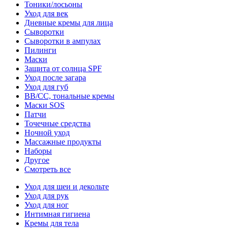
Тоники/лосьоны
Уход для век
Дневные кремы для лица
Сыворотки
Сыворотки в ампулах
Пилинги
Маски
Защита от солнца SPF
Уход после загара
Уход для губ
BB/CC, тональные кремы
Маски SOS
Патчи
Точечные средства
Ночной уход
Массажные продукты
Наборы
Другое
Смотреть все
Уход для шеи и декольте
Уход для рук
Уход для ног
Интимная гигиена
Кремы для тела