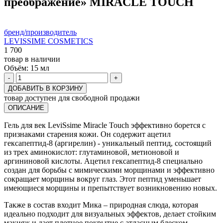
преображение» MIRACLE TOUCH
бренд/производитель
LEVISSIME COSMETICS
1 700
товар в наличии
Объём:
15 мл
-
+
ДОБАВИТЬ В КОРЗИНУ
товар доступен для свободной продажи
ОПИСАНИЕ
Гель для век LeviSsime Miracle Touch эффективно борется с
признаками старения кожи. Он содержит ацетил
гексапептид-8 (аргирелин) - уникальный пептид, состоящий
из трех аминокислот: глутаминовой, метионовой и
аргининовой кислоты. Ацетил гексапептид-8 специально
создан для борьбы с мимическими морщинами и эффективно
сокращает морщины вокруг глаз. Этот пептид уменьшает
имеющиеся морщины и препытствует возникновению новых.
Также в состав входит Мика – природная слюда, которая
идеально подходит для визуальных эффектов, делает стойким
макияж и дает плотное покрытие с атласным блеском,