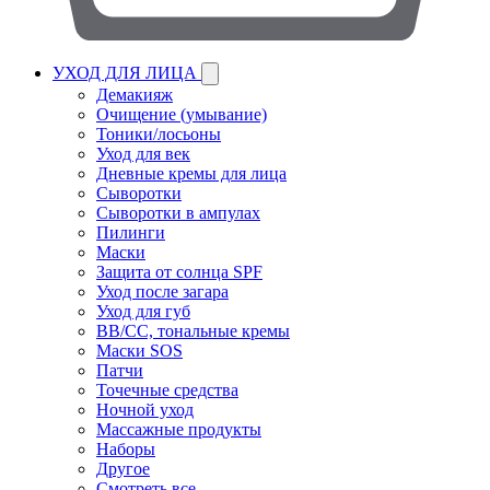
УХОД ДЛЯ ЛИЦА
Демакияж
Очищение (умывание)
Тоники/лосьоны
Уход для век
Дневные кремы для лица
Сыворотки
Сыворотки в ампулах
Пилинги
Маски
Защита от солнца SPF
Уход после загара
Уход для губ
BB/CC, тональные кремы
Маски SOS
Патчи
Точечные средства
Ночной уход
Массажные продукты
Наборы
Другое
Смотреть все