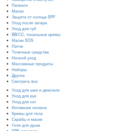
Пилинги
Маски
Защита от солнца SPF
Уход после загара
Уход для губ
BB/CC, тональные кремы
Маски SOS
Патчи
Точечные средства
Ночной уход
Массажные продукты
Наборы
Другое
Смотреть все
Уход для шеи и декольте
Уход для рук
Уход для ног
Интимная гигиена
Кремы для тела
Скрабы и маски
Гели для душа
SPF для тела