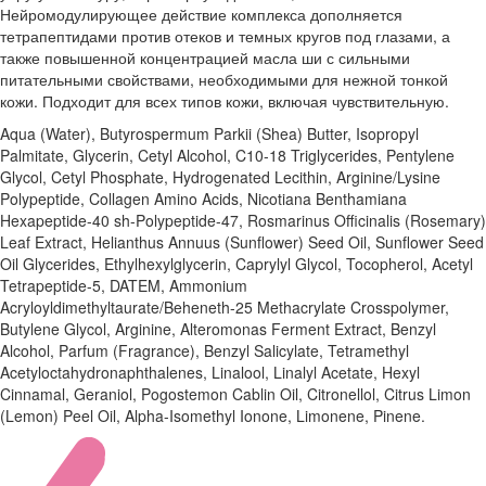
Нейромодулирующее действие комплекса дополняется
тетрапептидами против отеков и темных кругов под глазами, а
также повышенной концентрацией масла ши с сильными
питательными свойствами, необходимыми для нежной тонкой
кожи. Подходит для всех типов кожи, включая чувствительную.
Aqua (Water), Butyrospermum Parkii (Shea) Butter, Isopropyl
Palmitate, Glycerin, Cetyl Alcohol, C10-18 Triglycerides, Pentylene
Glycol, Cetyl Phosphate, Hydrogenated Lecithin, Arginine/Lysine
Polypeptide, Collagen Amino Acids, Nicotiana Benthamiana
Hexapeptide-40 sh-Polypeptide-47, Rosmarinus Officinalis (Rosemary)
Leaf Extract, Helianthus Annuus (Sunflower) Seed Oil, Sunflower Seed
Oil Glycerides, Ethylhexylglycerin, Caprylyl Glycol, Tocopherol, Acetyl
Tetrapeptide-5, DATEM, Ammonium
Acryloyldimethyltaurate/Beheneth-25 Methacrylate Crosspolymer,
Butylene Glycol, Arginine, Alteromonas Ferment Extract, Benzyl
Alcohol, Parfum (Fragrance), Benzyl Salicylate, Tetramethyl
Acetyloctahydronaphthalenes, Linalool, Linalyl Acetate, Hexyl
Cinnamal, Geraniol, Pogostemon Cablin Oil, Citronellol, Citrus Limon
(Lemon) Peel Oil, Alpha-Isomethyl Ionone, Limonene, Pinene.