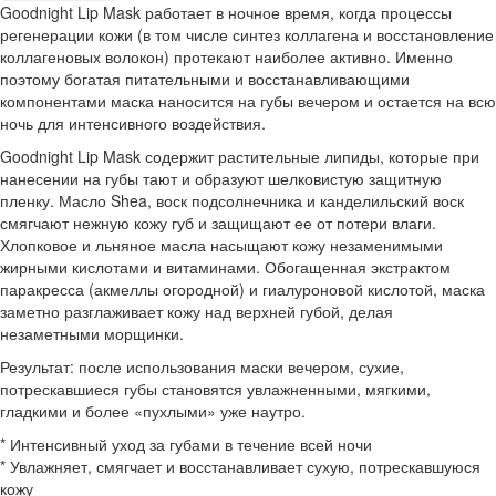
Goodnight Lip Mask работает в ночное время, когда процессы
регенерации кожи (в том числе синтез коллагена и восстановление
коллагеновых волокон) протекают наиболее активно. Именно
поэтому богатая питательными и восстанавливающими
компонентами маска наносится на губы вечером и остается на всю
ночь для интенсивного воздействия.
Goodnight Lip Mask содержит растительные липиды, которые при
нанесении на губы тают и образуют шелковистую защитную
пленку. Масло Shea, воск подсолнечника и канделильский воск
смягчают нежную кожу губ и защищают ее от потери влаги.
Хлопковое и льняное масла насыщают кожу незаменимыми
жирными кислотами и витаминами. Обогащенная экстрактом
паракресса (акмеллы огородной) и гиалуроновой кислотой, маска
заметно разглаживает кожу над верхней губой, делая
незаметными морщинки.
Результат: после использования маски вечером, сухие,
потрескавшиеся губы становятся увлажненными, мягкими,
гладкими и более «пухлыми» уже наутро.
* Интенсивный уход за губами в течение всей ночи
* Увлажняет, смягчает и восстанавливает сухую, потрескавшуюся
кожу