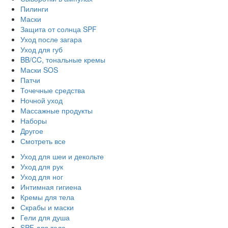
Пилинги
Маски
Защита от солнца SPF
Уход после загара
Уход для губ
BB/CC, тональные кремы
Маски SOS
Патчи
Точечные средства
Ночной уход
Массажные продукты
Наборы
Другое
Смотреть все
Уход для шеи и декольте
Уход для рук
Уход для ног
Интимная гигиена
Кремы для тела
Скрабы и маски
Гели для душа
SPF для тела