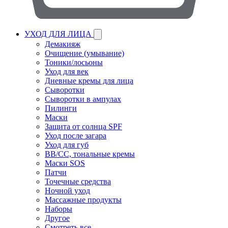
УХОД ДЛЯ ЛИЦА
Демакияж
Очищение (умывание)
Тоники/лосьоны
Уход для век
Дневные кремы для лица
Сыворотки
Сыворотки в ампулах
Пилинги
Маски
Защита от солнца SPF
Уход после загара
Уход для губ
BB/CC, тональные кремы
Маски SOS
Патчи
Точечные средства
Ночной уход
Массажные продукты
Наборы
Другое
Смотреть все