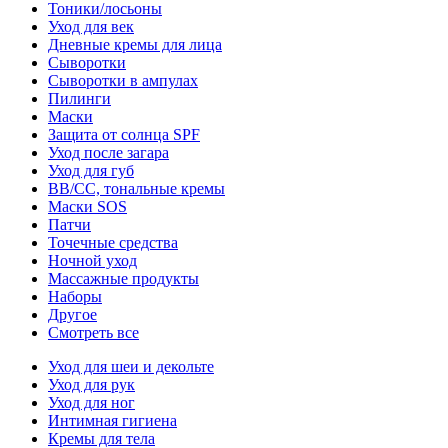
Тоники/лосьоны
Уход для век
Дневные кремы для лица
Сыворотки
Сыворотки в ампулах
Пилинги
Маски
Защита от солнца SPF
Уход после загара
Уход для губ
BB/CC, тональные кремы
Маски SOS
Патчи
Точечные средства
Ночной уход
Массажные продукты
Наборы
Другое
Смотреть все
Уход для шеи и декольте
Уход для рук
Уход для ног
Интимная гигиена
Кремы для тела